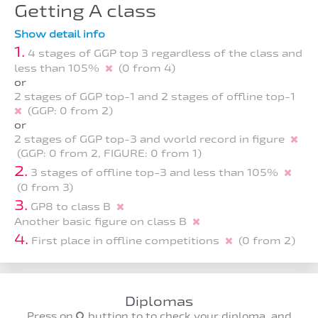
Getting A class
Show detail info
1.
4 stages of GGP top 3 regardless of the class and
less than 105%
(0 from 4)
or
2 stages of GGP top-1 and 2 stages of offline top-1
(GGP: 0 from 2)
or
2 stages of GGP top-3 and world record in figure
(GGP: 0 from 2, FIGURE: 0 from 1)
2.
3 stages of offline top-3 and less than 105%
(0 from 3)
3.
GP8 to class B
Another basic figure on class B
4.
First place in offline competitions
(0 from 2)
Diplomas
Press on
buttion to to check your diploma, and