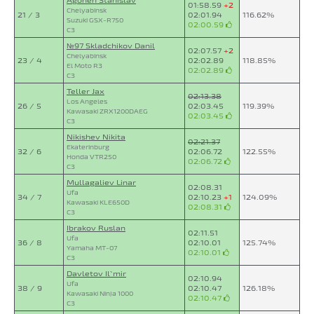
01:58.59
+2
Chelyabinsk
21 / 3
02:01.94
116.62%
Suzuki GSX-R750
02:00.59
C3
№97 Skladchikov Danil
02:07.57
+2
Chelyabinsk
23 / 4
02:02.89
118.85%
El Moto R3
02:02.89
C3
Teller Jax
02:13.38
Los Angeles
26 / 5
02:03.45
119.39%
Kawasaki ZRX1200DAEG
02:03.45
C3
Nikishev Nikita
02:21.37
Ekaterinburg
32 / 6
02:06.72
122.55%
Honda VTR250
02:06.72
C3
Mullagaliev Linar
02:08.31
Ufa
34 / 7
02:10.23
+1
124.09%
Kawasaki KLE650D
02:08.31
C3
Ibrakov Ruslan
02:11.51
Ufa
36 / 8
02:10.01
125.74%
Yamaha MT-07
02:10.01
C3
Davletov Il`mir
02:10.94
Ufa
38 / 9
02:10.47
126.18%
Kawasaki Ninja 1000
02:10.47
C3