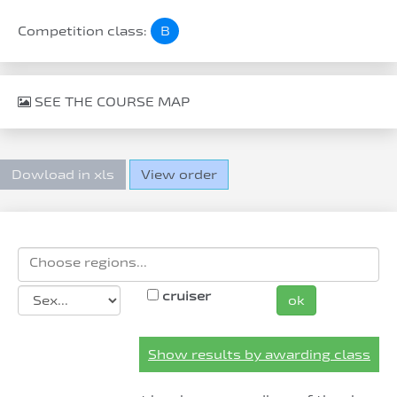
Competition class:
B
SEE THE COURSE MAP
Dowload in xls
View order
cruiser
ok
Show results by awarding class