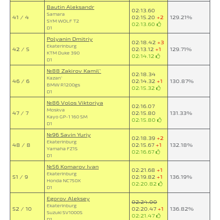
Bautin Aleksandr
02:13.60
Samara
41 / 4
02:15.20
+2
129.21%
SYM WOLF T2
02:13.60
D1
Polyanin Dmitriy
02:18.42
+3
Ekaterinburg
42 / 5
02:13.12
+1
129.71%
KTM Duke 390
02:14.12
D1
№88 Zakirov Kamil`
02:18.34
Kazan`
46 / 6
02:14.32
+1
130.87%
BMW R1200gs
02:15.32
D1
№86 Volos Viktoriya
02:16.07
Moskva
47 / 7
02:15.80
131.33%
Kayo GP-1 160 SM
02:15.80
D1
№96 Savin Yuriy
02:18.39
+2
Ekaterinburg
48 / 8
02:15.67
+1
132.18%
Yamaha FZ1S
02:16.67
D1
№56 Komarov Ivan
02:21.68
+1
Ekaterinburg
51 / 9
02:19.82
+1
136.19%
Honda NC750X
02:20.82
D1
Egorov Aleksey
02:24.00
Ekaterinburg
52 / 10
02:20.47
+1
136.82%
Suzuki SV1000S
02:21.47
D1