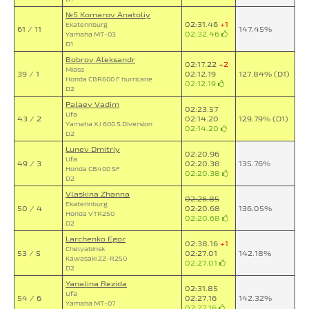
№5 Komarov Anatoliy
02:31.46
+1
Ekaterinburg
61 / 11
147.45%
02:32.46
Yamaha MT-03
D1
Bobrov Aleksandr
02:17.22
+2
Miass
39 / 1
02:12.19
127.84% (D1)
Honda CBR600 F hurricane
02:12.19
D2
Palaev Vadim
02:23.57
Ufa
43 / 2
02:14.20
129.79% (D1)
Yamaha XJ 600 S Diversion
02:14.20
D2
Lunev Dmitriy
02:20.96
Ufa
49 / 3
02:20.38
135.76%
Honda CB400 SF
02:20.38
D2
Vlaskina Zhanna
02:26.85
Ekaterinburg
50 / 4
02:20.68
136.05%
Honda VTR250
02:20.68
D2
Larchenko Egor
02:38.16
+1
Chelyabinsk
53 / 5
02:27.01
142.18%
Kawasaki ZZ-R250
02:27.01
D2
Yanalina Rezida
02:31.85
Ufa
54 / 6
02:27.16
142.32%
Yamaha MT-07
02:27.16