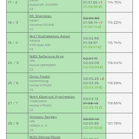
Kazan`
17 / 2
01:57.65
+1
114.75%
Suzuki DR-Z400SM
01:58.65
C2
Mr Stanislav
02:00.86
Kazan`
18 / 3
01:58.14
+1
115.22%
Yamaha FZS 600
01:59.14
C2
№47 Kozhabekov Aslan
02:02.86
Astana
19 / 4
01:59.67
115.74%
KTM Duke 200
01:59.67
C2
№85 Safarova Alya
02:07.71
Ufa
24 / 5
02:03.09
119.04%
Honda CBR600RR
02:03.09
C2
Orlov Fedor
02:05.23
+2
Ekaterinburg
25 / 6
02:03.35
119.29%
Honda VTR250
02:03.35
C2
№44 Kibalyuk Vyacheslav
02:03.72
Vladivostok
27 / 7
01:58.45
119.65%
Honda VTR250
02:03.72
C2
Amosov Sergey
02:09.40
Ufa
29 / 8
02:05.92
121.78%
HONDA X-11
02:05.92
C2
№34 Moroz Pavel
02:39.00