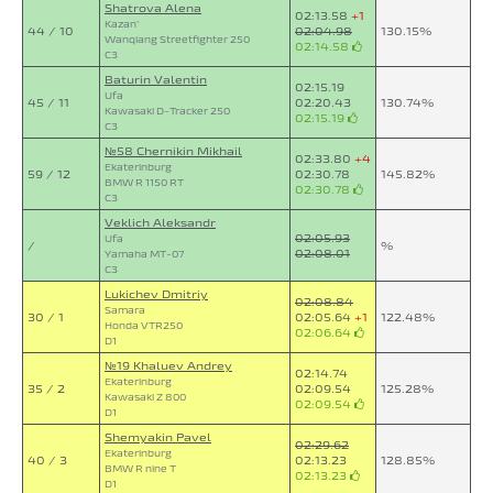
Shatrova Alena
02:13.58
+1
Kazan`
44 / 10
02:04.98
130.15%
Wanqiang Streetfighter 250
02:14.58
C3
Baturin Valentin
02:15.19
Ufa
45 / 11
02:20.43
130.74%
Kawasaki D-Tracker 250
02:15.19
C3
№58 Chernikin Mikhail
02:33.80
+4
Ekaterinburg
59 / 12
02:30.78
145.82%
BMW R 1150 RT
02:30.78
C3
Veklich Aleksandr
02:05.93
Ufa
/
%
02:08.01
Yamaha MT-07
C3
Lukichev Dmitriy
02:08.84
Samara
30 / 1
02:05.64
+1
122.48%
Honda VTR250
02:06.64
D1
№19 Khaluev Andrey
02:14.74
Ekaterinburg
35 / 2
02:09.54
125.28%
Kawasaki Z 800
02:09.54
D1
Shemyakin Pavel
02:29.62
Ekaterinburg
40 / 3
02:13.23
128.85%
BMW R nine T
02:13.23
D1