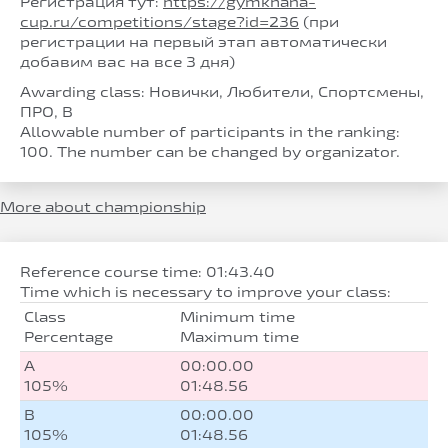
Регистрация тут:
https://gymkhana-
cup.ru/competitions/stage?id=236
(при
регистрации на первый этап автоматически
добавим вас на все 3 дня)
Awarding class: Новички, Любители, Спортсмены,
ПРО, B
Allowable number of participants in the ranking:
100. The number can be changed by organizator.
More about championship
Reference course time: 01:43.40
Time which is necessary to improve your class:
Class
Minimum time
Percentage
Maximum time
A
00:00.00
105%
01:48.56
B
00:00.00
105%
01:48.56