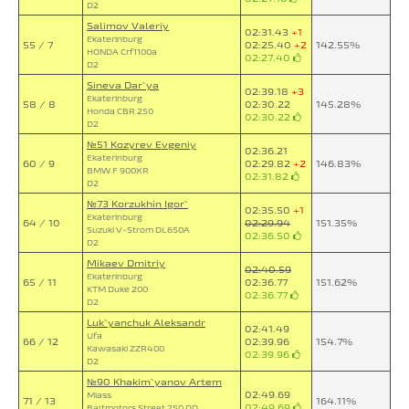
D2
Salimov Valeriy
02:31.43
+1
Ekaterinburg
55 / 7
02:25.40
+2
142.55%
HONDA Crf1100a
02:27.40
D2
Sineva Dar`ya
02:39.18
+3
Ekaterinburg
58 / 8
02:30.22
145.28%
Honda CBR 250
02:30.22
D2
№51 Kozyrev Evgeniy
02:36.21
Ekaterinburg
60 / 9
02:29.82
+2
146.83%
BMW F 900XR
02:31.82
D2
№73 Korzukhin Igor`
02:35.50
+1
Ekaterinburg
64 / 10
02:29.94
151.35%
Suzuki V-Strom DL650A
02:36.50
D2
Mikaev Dmitriy
02:40.59
Ekaterinburg
65 / 11
02:36.77
151.62%
KTM Duke 200
02:36.77
D2
Luk`yanchuk Aleksandr
02:41.49
Ufa
66 / 12
02:39.96
154.7%
Kawasaki ZZR400
02:39.96
D2
№90 Khakim`yanov Artem
02:49.69
Miass
71 / 13
164.11%
02:49.69
Baltmotors Street 250 DD