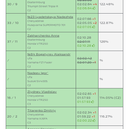
Ekaterinburg
30 / 9
02:02.64
+4
122.48%
Triumph Street Triple R
02:06.64
C2
№23 Lyadetskaya Nadezhda
02:07.66
+1
Chelyabinsk
33 / 10
02:05.05
+2
122.87%
Husqvarna SUPERMOTO 701
02:07.05
C2
Zakharchenko Anna
02:10.28
Ekaterinburg
37 / 11
02:07.11
126%
Honda VTR250
02:10.28
C2
№84 Bogatyrev Aleksandr
02:02.42
Ufa
/
%
02:07.20
+1
Yamaha FZ1 Fazer
C2
Nadeev Igor`
Ufa
/
%
Suzuki SV400S
C2
Zlydnev Vladislav
02:02.65
+1
Chelyabinsk
16 / 1
01:57.93
114.05% (C2)
Honda VTR250
01:57.93
C3
Titarenko Dmitriy
02:02.34
+1
Chelyabinsk
20 / 2
01:59.22
+1
116.27%
Yamaha XJ6FA
02:00.22
C3
Agonen Stanislav