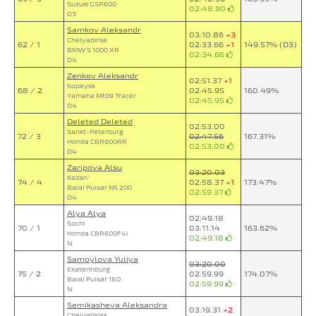
Suzuki GSR600
02:48.90
D3
Samkov Aleksandr
03:10.86
+3
Chelyabinsk
62 / 1
02:33.66
+1
149.57% (D3)
BMW S 1000 XR
02:34.66
D4
Zenkov Aleksandr
02:51.37
+1
Kopeysk
68 / 2
02:45.95
160.49%
Yamaha Mt09 Tracer
02:45.95
D4
Deleted Deleted
02:53.00
Sankt-Peterburg
72 / 3
02:47.56
167.31%
Honda CBR600RR
02:53.00
D4
Zaripova Alsu
03:20.03
Kazan`
74 / 4
02:58.37
+1
173.47%
Bajaj Pulsar NS 200
02:59.37
D4
Alya Alya
02:49.18
Sochi
70 / 1
03:11.14
163.62%
Honda CBR600F4i
02:49.18
N
Samoylova Yuliya
03:20.00
Ekaterinburg
75 / 2
02:59.99
174.07%
Bajaj Pulsar 180
02:59.99
N
Semikasheva Aleksandra
03:19.31
+2
Chelyabinsk