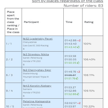
sort by places regardless of the class
Number of riders: 83
Place
apart
from the
class
Participant
Time
Rating
ranking /
Place in
the class
№32 Lyadetskiy Pavel
01:42.86
+2
Chelyabinsk
1 / 1
01:43.40
100%
Gas Gas EC 300 Racing
01:43.40
B
№3 Strepkov Nikita
01:53.58
Sankt-Peterburg
2 / 2
01:50.05
106.43%
Honda VTR 250
01:50.05
B
№2 Chernyshev Egor
01:49.79
+2
Ekaterinburg
6 / 3
01:56.37
108.11%
Triumph Street Triple R
01:51.79
B
№43 Korotin Aleksey
01:53.27
Samara
9 / 4
01:52.86
109.15%
Honda VTR250
01:52.86
B
Petelina Aleksandra
02:02.57
+2
Sankt-Peterburg
10 / 5
01:53.97
110.22%