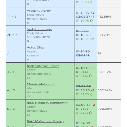
Suzuki GSX-R600
01:53.97
B
Vlaskin Andrey
01:54.70
+2
Ekaterinburg
14 / 6
02:02.37
+1
112.86%
Honda VTR250
01:56.70
B
Sedykh Georgiy
01:58.75
Chelyabinsk
28 / 7
02:05.40
121.28%
Suzuki GSX-R750
02:05.40
B
Volos Oleg
01:54.50
Moskva
/
%
02:05.13
Kayo GP-1
B
№28 Safarov Il`shat
02:06.85
+1
Kazan`
3 / 1
01:51.12
107.47%
Honda CBR 600F4
01:51.12
C1
Mynóv Aleksandr
02:08.08
Ufa
4 / 2
01:50.20
+1
107.54%
Honda CRF450R
01:51.20
C1
№50 Makarov Konstantin
02:00.67
+2
Kazan`
5 / 3
01:51.73
108.06%
Honda VTR250
01:51.73
C1
№45 Maksimov Dmitriy
01:54.00
Kazan`
7 / 4
01:51.55
+1
108.85%