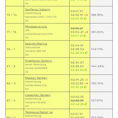
D2
Sanferov Valeriy
03:01.37
Ekaterinburg
73 / 14
02:50.91
+4
169.16%
Kawasaki Z250 / 250 LTD
02:54.91
D2
Minibaeva Lira
02:35.21
Ufa
77 / 15
03:04.21
+3
181.05%
Suzuki Boulevard M50
03:07.21
D2
Sedykh Mariya
02:44.91
Chelyabinsk
56 / 1
02:28.04
143.17%
Yamaha YBR 125
02:28.04
D3
Prokhorov Dmitriy
02:34.87
Sankt-Peterburg
57 / 2
02:29.24
144.33%
Honda CBR600RR
02:29.24
D3
Malkov Sergey
02:34.25
+1
Ekaterinburg
63 / 3
02:52.62
+4
150.15%
Honda Steed 400
02:35.25
D3
Lobachev Sergey
02:42.35
Ekaterinburg
67 / 4
02:33.96
157.01%
Yamaha FZS 600
02:42.35
D3
Telepova Natal`ya
02:57.31
Ekaterinburg
69 / 5
02:48.90
163.35%