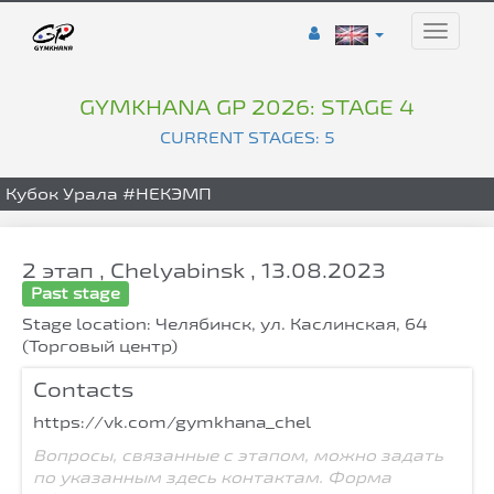
Toggle
naviga
GYMKHANA GP 2026: STAGE 4
CURRENT STAGES: 5
Кубок Урала #НЕКЭМП
2 этап , Chelyabinsk , 13.08.2023
Past stage
Stage location: Челябинск, ул. Каслинская, 64
(Торговый центр)
Contacts
https://vk.com/gymkhana_chel
Вопросы, связанные с этапом, можно задать
по указанным здесь контактам. Форма