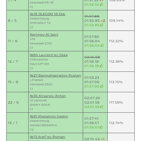
Kawasaki ER-6f
01:52.55
C1
№18 OLEGON 18 Ekb
01:57.88
Ekaterinburg
8 / 5
01:50.85
+2
109.14%
SYM WOLF T2
01:52.85
C1
Karimov Al`bert
01:57.60
Ufa
11 / 6
01:56.04
112.22%
Kawasaki Z750
01:56.04
C1
№64 Lavrent`ev Oleg
02:10.08
Chelyabinsk
12 / 7
01:56.18
112.36%
Kayo GP1 SM
01:56.18
C1
№27 Baimukhametov Ruslan
01:59.23
Limassol
15 / 8
01:57.00
113.15%
Kawasaki Z650
01:57.00
C1
№35 Kirsanov Anton
02:07.29
Ul`yanovsk
22 / 9
02:01.59
117.59%
BMW F 800 R
02:01.59
C1
№91 Kholstinin Vadim
01:57.41
Ekaterinburg
13 / 1
01:56.57
112.74%
Honda CBR600F4i
01:56.57
C2
№13 Aref`ev Roman
02:14.42
+1