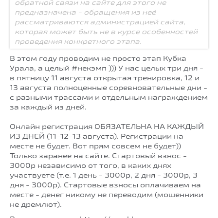
обратной связи на сайте для этого не
предназначена - обращения из неё
рассматриваются администрацией сайта,
которая может быть не в курсе особенностей
проведения конкретного этапа.
В этом году проводим не просто этап Кубка
Урала, а целый #некэмп ))) У нас целых три дня -
в пятницу 11 августа открытая тренировка, 12 и
13 августа полноценные соревновательные дни -
с разными трассами и отдельным награждением
за каждый из дней.
Онлайн регистрация ОБЯЗАТЕЛЬНА НА КАЖДЫЙ
ИЗ ДНЕЙ (11-12-13 августа). Регистрации на
месте не будет. Вот прям совсем не будет))
Только заранее на сайте. Стартовый взнос -
3000р независимо от того, в каких днях
участвуете (т.е. 1 день - 3000р, 2 дня - 3000р, 3
дня - 3000р). Стартовые взносы оплачиваем на
месте - денег никому не переводим (мошенники
не дремлют).