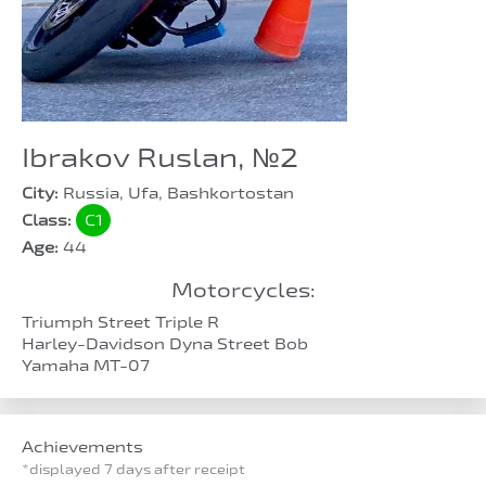
Ibrakov Ruslan, №2
City:
Russia, Ufa, Bashkortostan
Class:
C1
Age:
44
Motorcycles:
Triumph Street Triple R
Harley-Davidson Dyna Street Bob
Yamaha MT-07
Achievements
*displayed 7 days after receipt