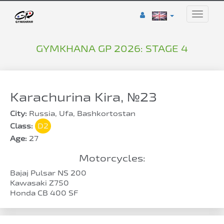
Toggle
naviga
GYMKHANA GP 2026: STAGE 4
Karachurina Kira, №23
City:
Russia, Ufa, Bashkortostan
Class:
D2
Age:
27
Motorcycles:
Bajaj Pulsar NS 200
Kawasaki Z750
Honda CB 400 SF