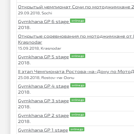
Открытый чемпионат Сочи по мотоджимхане 
29.09.2018, Sochi
Gymkhana GP 6 stage
online gp
2018.
Открытые соревнования по мотоджимхане от
Krasnodar
15.09.2018, Krasnodar
Gymkhana GP 5 stage
online gp
2018.
II этап Чемпионата Ростова-на-Дону по Мот
25.08.2018, Rostov-na-Donu
Gymkhana GP 4 stage
online gp
2018.
Gymkhana GP 3 stage
online gp
2018.
Gymkhana GP 2 stage
online gp
2018.
Gymkhana GP 1 stage
online gp