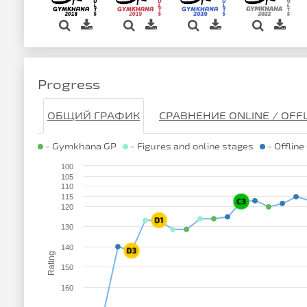
Progress
ОБЩИЙ ГРАФИК
СРАВНЕНИЕ ONLINE / OFF
- Gymkhana GP
- Figures and online stages
- Offline
100
105
110
115
120
130
140
Rating
150
160