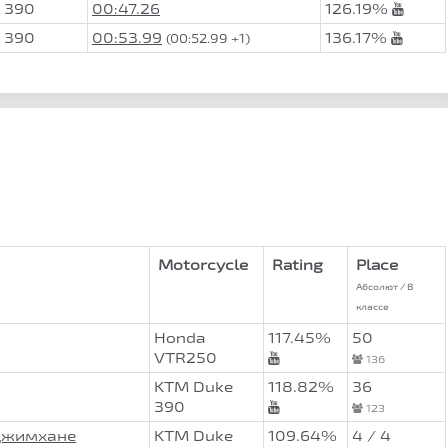
 390
00:47.26
126.19%
 390
00:53.99
136.17%
(00:52.99 +1)
Motorcycle
Rating
Place
Абсолют / В
классе
Honda
117.45%
50
VTR250
136
KTM Duke
118.82%
36
390
123
оДжимхане
KTM Duke
109.64%
4 / 4