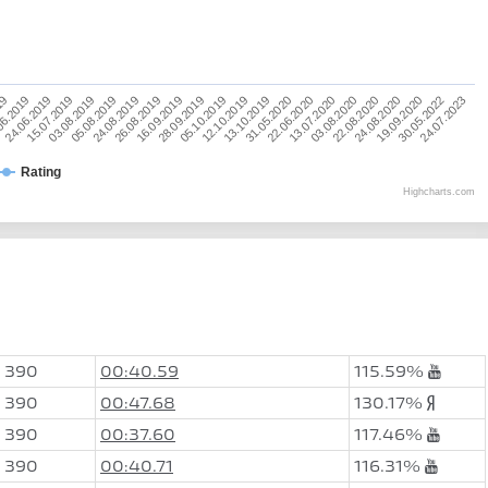
13.07.2020
26.08.2019
24.08.2020
05.10.2019
24.06.2019
24.07.2023
31.05.2020
05.08.2019
03.08.2020
16.09.2019
19
19.09.2020
12.10.2019
15.07.2019
22.06.2020
24.08.2019
22.08.2020
28.09.2019
06.2019
30.05.2022
13.10.2019
03.08.2019
Rating
Highcharts.com
 390
00:40.59
115.59%
 390
00:47.68
130.17%
 390
00:37.60
117.46%
 390
00:40.71
116.31%