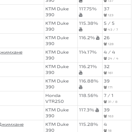
390
137
KTM Duke
117.75%
37
390
123
KTM Duke
115.38%
5 / 5
390
43 / 7
KTM Duke
116.2%
26
390
128
оДжимхане
KTM Duke
114.17%
4 / 4
390
24 / 4
KTM Duke
116.21%
32
390
161
KTM Duke
116.88%
39
390
171
Honda
118.56%
7 / 1
VTR250
31 / 8
KTM Duke
117.3%
39
390
163
оДжимхане
KTM Duke
115.28%
4
390
18