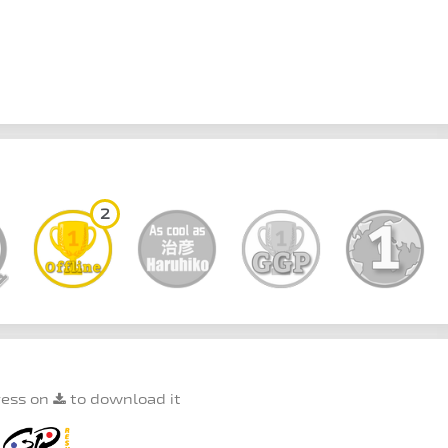
2
ress on
to download it