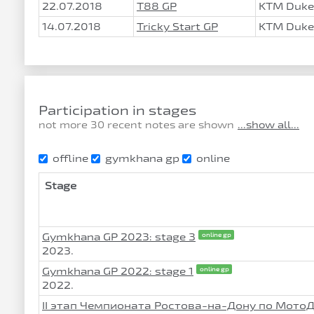
22.07.2018
T88 GP
KTM Duke
14.07.2018
Tricky Start GP
KTM Duke
Participation in stages
not more 30 recent notes are shown
...show all...
offline
gymkhana gp
online
Stage
Gymkhana GP 2023: stage 3
online gp
2023.
Gymkhana GP 2022: stage 1
online gp
2022.
II этап Чемпионата Ростова-на-Дону по Мот