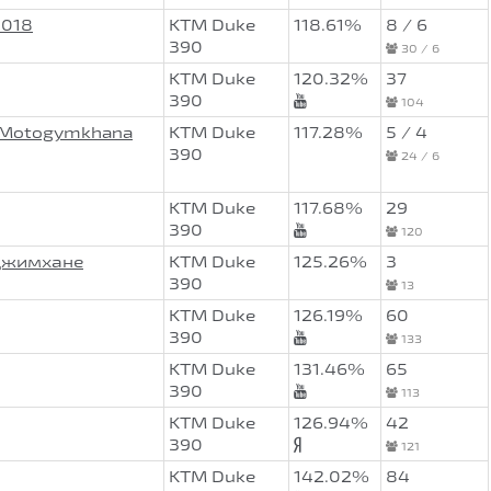
2018
KTM Duke
118.61%
8 / 6
390
30 / 6
KTM Duke
120.32%
37
390
104
 Motogymkhana
KTM Duke
117.28%
5 / 4
390
24 / 6
KTM Duke
117.68%
29
390
120
оДжимхане
KTM Duke
125.26%
3
390
13
KTM Duke
126.19%
60
390
133
KTM Duke
131.46%
65
390
113
KTM Duke
126.94%
42
390
121
KTM Duke
142.02%
84