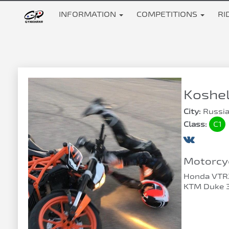
INFORMATION
COMPETITIONS
RI
Koshel
City:
Russia
Class:
C1
Motorcyc
Honda VTR
KTM Duke 