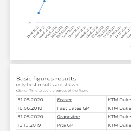
196
15.09.2018
16.06.2018
13.10.2018
16.07.2018
25.08.2018
02.06.2018
17.09.2018
25.06.2018
03.06.20
22.07.2018
13.08.2017
27.08.2018
04.06.2018
29.09.2018
14.07.2018
22.
06.08.2018
10.09.2017
Basic figures results
only best results are shown
click on Time to see a progress of the figure
31.05.2020
Eraser
KTM Duke
16.06.2018
Fast Gates GP
KTM Duke
31.05.2020
Grapevine
KTM Duke
13.10.2019
Pita GP
KTM Duke