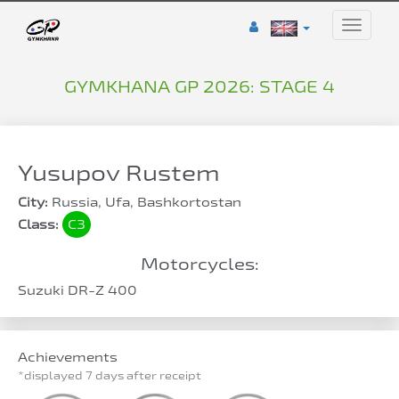
Toggle
naviga
GYMKHANA GP 2026: STAGE 4
Yusupov Rustem
City:
Russia, Ufa, Bashkortostan
Class:
C3
Motorcycles:
Suzuki DR-Z 400
Achievements
*displayed 7 days after receipt