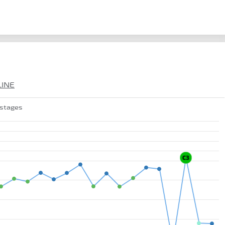
LINE
 stages