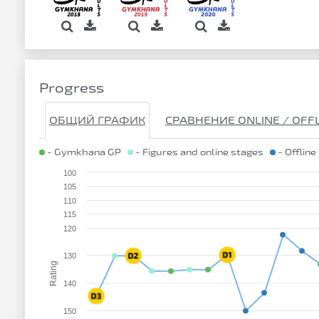
Progress
ОБЩИЙ ГРАФИК
СРАВНЕНИЕ ONLINE / OFF
- Gymkhana GP
- Figures and online stages
- Offline
100
105
110
115
120
130
Rating
140
150