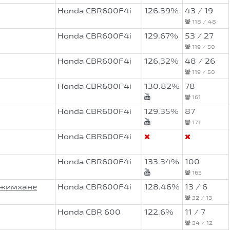
Honda CBR600F4i
126.39%
43 / 19
118 / 48
Honda CBR600F4i
129.67%
53 / 27
119 / 50
Honda CBR600F4i
126.32%
48 / 26
119 / 50
Honda CBR600F4i
130.82%
78
161
Honda CBR600F4i
129.35%
87
171
Honda CBR600F4i
Honda CBR600F4i
133.34%
100
163
Джимхане
Honda CBR600F4i
128.46%
13 / 6
32 / 13
Honda CBR 600
122.6%
11 / 7
34 / 12