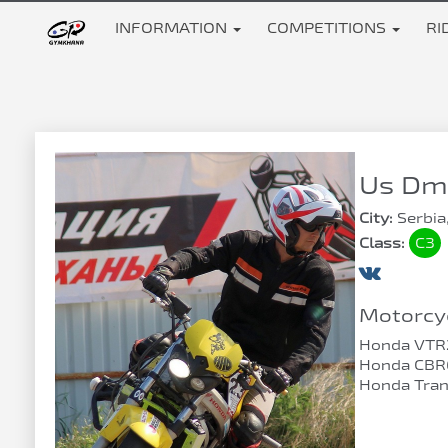
INFORMATION
COMPETITIONS
RI
Us Dmi
City:
Serbia
Class:
C3
Motorcyc
Honda VTR
Honda CBR
Honda Tran