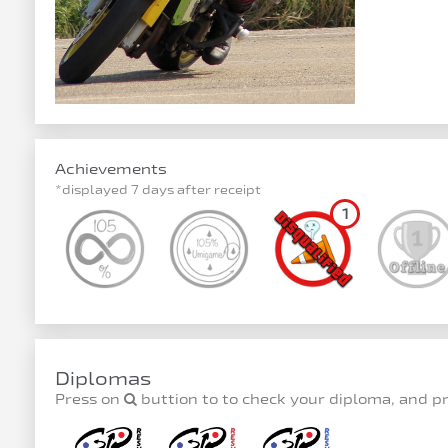
Achievements
*displayed 7 days after receipt
1
Diplomas
Press on
buttion to to check your diploma, and p