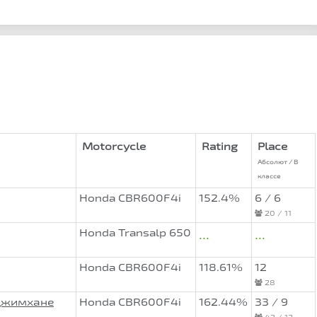
Motorcycle
Rating
Place
Абсолют / В
классе
Honda CBR600F4i
152.4%
6 / 6
20 / 11
Honda Transalp 650
...
...
Honda CBR600F4i
118.61%
12
28
оДжимхане
Honda CBR600F4i
162.44%
33 / 9
43 / 12