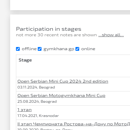
Participation in stages
not more 30 recent notes are shown
...show all...
offline
gymkhana gp
online
Stage
Open Serbian Mini Cup 2024 2nd edition
03.11.2024, Beograd
Open Serbian Motogymkhana Mini Cup
25.08.2024, Beograd
1 этап
17.04.2021, Krasnodar
II этап Чемпионата Ростова-на-Дону по Мот
19.09.2020, Rostov-na-Donu