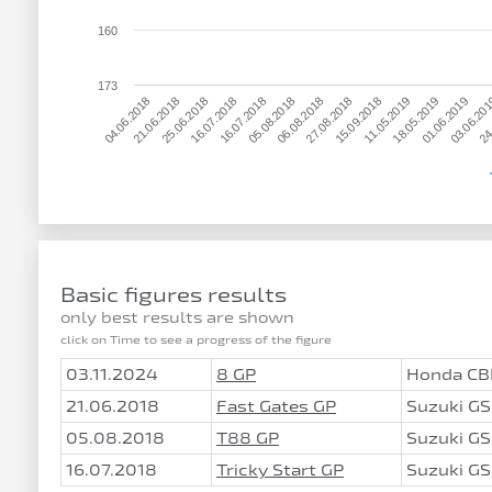
160
173
15.09.2018
05.08.2018
25.06.2018
24
18.05.2019
27.08.2018
16.07.2018
21.06.2018
03.06.20
11.05.2019
06.08.2018
16.07.2018
04.06.2018
01.06.2019
Basic figures results
only best results are shown
click on Time to see a progress of the figure
03.11.2024
8 GP
Honda CB
21.06.2018
Fast Gates GP
Suzuki GS
05.08.2018
T88 GP
Suzuki GS
16.07.2018
Tricky Start GP
Suzuki GS