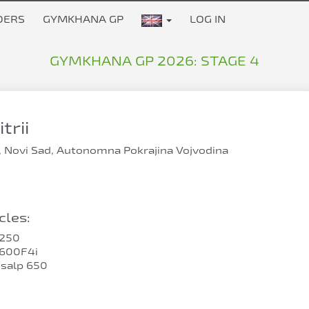
DERS
GYMKHANA GP
LOG IN
GYMKHANA GP 2026: STAGE 4
trii
, Novi Sad, Autonomna Pokrajina Vojvodina
les:
250
600F4i
salp 650