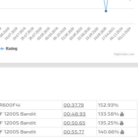
03.11.2024
19.09.2020
03.08.2020
05.08.2019
25.07.2019
.06.2019
03.11.2024
13.09.2020
22.06.2020
03.08.2019
24.07.2019
19
17.04.2021
22.08.2020
05.10.2019
26.07.2019
15.07.2019
Rating
Highcharts.com
R600F4i
00:37.79
152.93%
F 1200S Bandit
00:48.93
133.58%
F 1200S Bandit
00:50.65
135.25%
F 1200S Bandit
00:55.77
140.66%