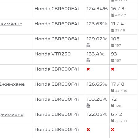
Honda CBR600F4i
124.34%
16 / 3
42 / 7
Джимхане
Honda CBR600F4i
123.63%
11 / 4
31 / 9
Honda CBR600F4i
129.02%
103
197
Honda VTR250
133.4%
93
167
Honda CBR600F4i
оДжимхане
Honda CBR600F4i
126.65%
17 / 8
33 / 15
Honda CBR600F4i
133.28%
72
128
оДжимхане
Honda CBR600F4i
122.05%
6 / 2
24 / 11
Honda CBR600F4i