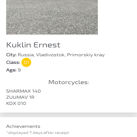
Kuklin Ernest
City:
Russia, Vladivostok, Primorskiy kray
Class:
D1
Age:
9
Motorcycles:
SHARMAX 140
ZUUMAV 1R
KDX 010
Achievements
*displayed 7 days after receipt