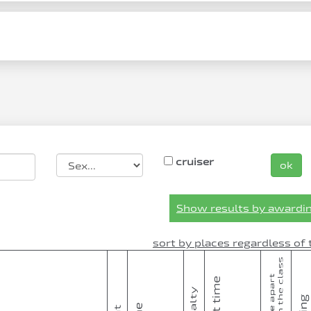
cruiser
ok
Show results by awardin
sort by places regardless of 