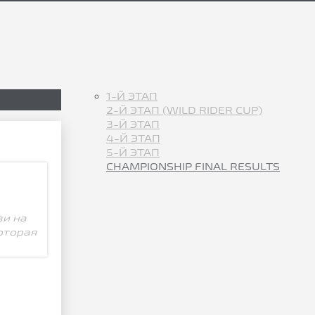
1-Й ЭТАП
2-Й ЭТАП (WILD RIDER CUP)
3-Й ЭТАП
4-Й ЭТАП
5-Й ЭТАП
CHAMPIONSHIP FINAL RESULTS
зи на
оторая