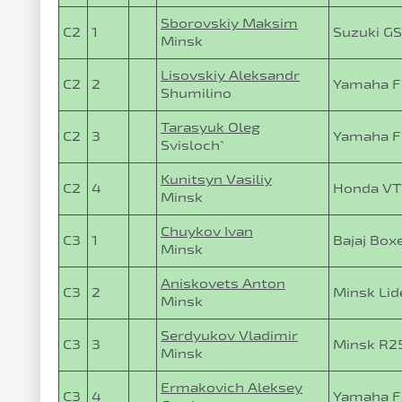
Sborovskiy Maksim
C2
1
Suzuki G
Minsk
Lisovskiy Aleksandr
C2
2
Yamaha F
Shumilino
Tarasyuk Oleg
C2
3
Yamaha F
Svisloch`
Kunitsyn Vasiliy
C2
4
Honda VT
Minsk
Chuykov Ivan
C3
1
Bajaj Box
Minsk
Aniskovets Anton
C3
2
Minsk Lid
Minsk
Serdyukov Vladimir
C3
3
Minsk R2
Minsk
Ermakovich Aleksey
C3
4
Yamaha 