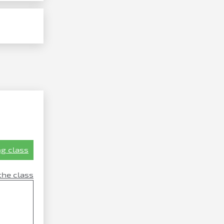
g class
the class