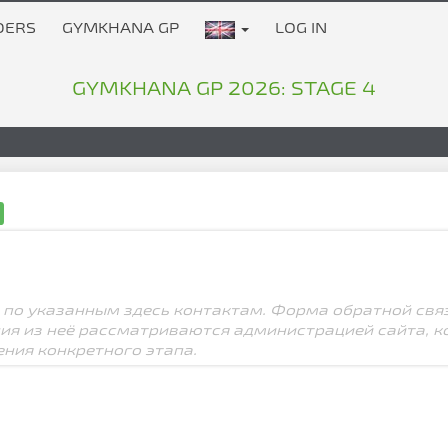
DERS
GYMKHANA GP
LOG IN
GYMKHANA GP 2026: STAGE 4
 по указанным здесь контактам. Форма обратной свя
ния из неё рассматриваются администрацией сайта, к
ения конкретного этапа.