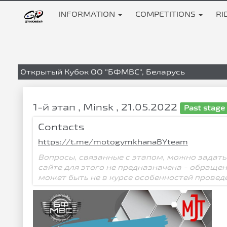
INFORMATION
COMPETITIONS
RI
Открытый Кубок ОО "БФМВС", Беларусь
1-й этап , Minsk , 21.05.2022
Past stage
Contacts
https://t.me/motogymkhanaBYteam
Вопросы, связанные с этапом, можно задать
сайте для этого не предназначена - обраще
может быть не в курсе особенностей провед