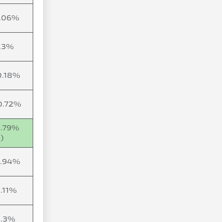
7.06%
7.3%
0.18%
0.72%
4.79%
)
5.94%
8.11%
8.3%