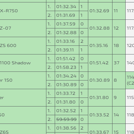
1.
01:32.34
1
SX-R750
01:32.69
11
11
2.
01:31.69
1
1.
01:37.59
0
Z-07
01:32.88
12
11
2.
01:32.88
0
1.
01:33.16
2
ZS 600
01:35.16
18
12
2.
01:39.11
1
1.
01:51.42
0
1100 Shadow
01:51.42
37
14
2.
01:58.23
1
1.
01:34.24
0
11
er 150
01:30.89
8
(C2
2.
01:30.89
0
1.
01:33.72
1
er
01:31.80
9
11
2.
01:31.80
0
1.
01:32.52
1
50
01:33.52
14
11
2.
59:59.99
0
1.
01:38.56
2
FZ6S
01:33.67
15
11