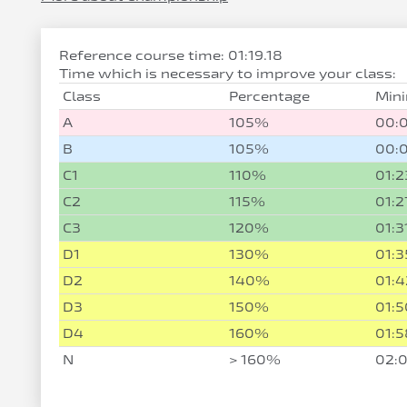
Reference course time: 01:19.18
Time which is necessary to improve your class:
Class
Percentage
Min
A
105%
00:
B
105%
00:
C1
110%
01:2
C2
115%
01:2
C3
120%
01:3
D1
130%
01:3
D2
140%
01:4
D3
150%
01:5
D4
160%
01:5
N
> 160%
02:0