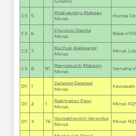
Grodno
Khalyavskiy Aleksey
C3
5
Honda Cb
Minsk
Chuykov Danila
C3
6
Bajaj x15
Minsk
Kuchuk Aleksandr
C3
7
Minsk Lid
Minsk
Remizevich Maksim
C3
8
91
Yamaha V
Minsk
Deleted Deleted
D1
1
Kawasaki
Minsk
Nakhratov Egor
D1
2
1
Minsk R2
Minsk
Voytekhovich Veronika
D1
3
76
Minsk R2
Minsk
Markevich Daniil