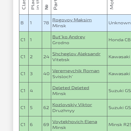
Rogovoy Maksim
B
1
78
Unknown
Minsk
But`ko Andrey
C1
1
Honda CB
Grodno
Shcheglov Aleksandr
C1
2
24
Kawasaki
Vitebsk
Veremeychik Roman
C1
3
40
Kawasaki
Svisloch`
Deleted Deleted
C1
4
Suzuki G
Minsk
Kozlovskiy Viktor
C1
5
62
Suzuki G
Druzhnyy
Voytekhovich Elena
C1
6
69
Minsk R2
Minsk