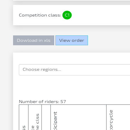
Competition class:
C1
Dowload in xls
View order
Number of riders: 57