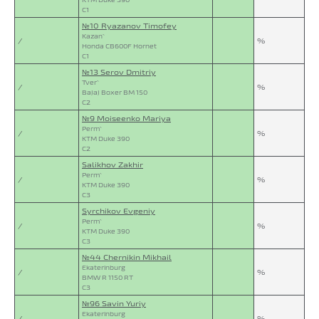
C1
№10 Ryazanov Timofey
Kazan`
/
%
Honda CB600F Hornet
C1
№13 Serov Dmitriy
Tver`
/
%
Bajaj Boxer BM 150
C2
№9 Moiseenko Mariya
Perm`
/
%
KTM Duke 390
C2
Salikhov Zakhir
Perm`
/
%
KTM Duke 390
C3
Syrchikov Evgeniy
Perm`
/
%
KTM Duke 390
C3
№44 Chernikin Mikhail
Ekaterinburg
/
%
BMW R 1150 RT
C3
№96 Savin Yuriy
Ekaterinburg
/
%