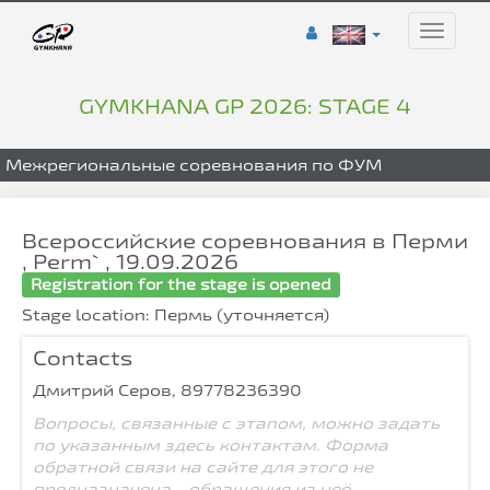
Toggle
naviga
GYMKHANA GP 2026: STAGE 4
Межрегиональные соревнования по ФУМ
Всероссийские соревнования в Перми
, Perm` , 19.09.2026
Registration for the stage is opened
Stage location: Пермь (уточняется)
Contacts
Дмитрий Серов, 89778236390
Вопросы, связанные с этапом, можно задать
по указанным здесь контактам. Форма
обратной связи на сайте для этого не
предназначена - обращения из неё