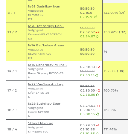
№95 Dudnikov Ivan
59:59.59
Volgograd
8 / 1
02:15.91
122.07% (D1)
fx moto x2
02:15.91
D3
№70 Tot samyy Danil
59:59.59
Volgograd
13 / 2
02:32.67
+2
138.92% (D2)
Kawasaki KLX250S'2014
02:34.67
D3
№14 Bal`bekov Arsen
59:59.59
Volgograd
/
%
59:59.59
KEWS(KTM) K20
D3
№15 Generalov Mikhail
02:48.13
+2
Volgograd
14 / 1
59:59.59
152.8% (D4)
Racer Skyway RC300-CS
02:50.13
N
№22 Van`kov Andrey
59:59.59
Volgograd
17 / 2
02:56.99
+2
160.76%
Lifan LF175-2E
02:58.99
N
№26 Sudnikov Egor
03:24.02
+1
Volgograd
18 / 3
03:00.59
162.2%
Honda NC750X
03:00.59
N
Shkort Nikolay
03:29.53
+1
Volgograd
19 / 4
03:10.85
171.41%
KTM Duke 390
03:10.85