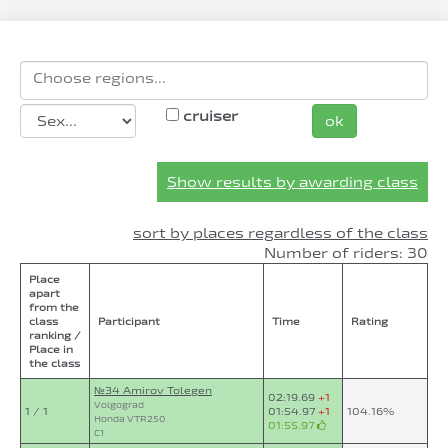
cruiser
ok
Show results by awarding class
sort by places regardless of the class
Number of riders: 30
Place
apart
from the
class
Participant
Time
Rating
ranking /
Place in
the class
№34 Amirov Tolegen
02:19.69
+1
Volgograd
1 / 1
01:54.97
+1
104.16%
Honda VTR250
01:55.97
C1