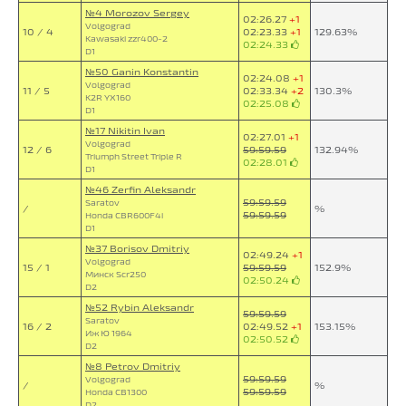
№4 Morozov Sergey
02:26.27
+1
Volgograd
10 / 4
02:23.33
+1
129.63%
Kawasaki zzr400-2
02:24.33
D1
№50 Ganin Konstantin
02:24.08
+1
Volgograd
11 / 5
02:33.34
+2
130.3%
K2R YX160
02:25.08
D1
№17 Nikitin Ivan
02:27.01
+1
Volgograd
12 / 6
59:59.59
132.94%
Triumph Street Triple R
02:28.01
D1
№46 Zerfin Aleksandr
59:59.59
Saratov
/
%
59:59.59
Honda CBR600F4i
D1
№37 Borisov Dmitriy
02:49.24
+1
Volgograd
15 / 1
59:59.59
152.9%
Минск Scr250
02:50.24
D2
№52 Rybin Aleksandr
59:59.59
Saratov
16 / 2
02:49.52
+1
153.15%
Иж Ю 1964
02:50.52
D2
№8 Petrov Dmitriy
59:59.59
Volgograd
/
%
59:59.59
Honda CB1300
D2