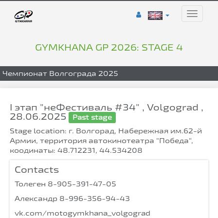
Toggle
naviga
GYMKHANA GP 2026: STAGE 4
Чемпионат Волгограда 2025
I этап "неФестиваль #34" , Volgograd ,
28.06.2025
Past stage
Stage location: г. Волгорад, Набережная им.62-й
Армии, территория автокинотеатра "Победа",
коодинаты: 48.712231, 44.534208
Contacts
Толеген 8-905-391-47-05
Александр 8-996-356-94-43
vk.com/motogymkhana_volgograd