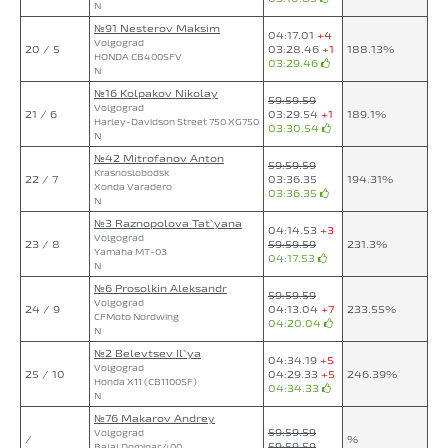
N
№91 Nesterov Maksim
04:17.01
+4
Volgograd
20 / 5
03:28.46
+1
188.13%
HONDA CB400SFV
03:29.46
N
№16 Kolpakov Nikolay
59:59.59
Volgograd
21 / 6
03:29.54
+1
189.1%
Harley-Davidson Street 750 XG750
03:30.54
N
№42 Mitrofanov Anton
59:59.59
Krasnoslobodsk
22 / 7
03:36.35
194.31%
Xonda Varadero
03:36.35
N
№3 Raznopolova Tat`yana
04:14.53
+3
Volgograd
23 / 8
59:59.59
231.3%
Yamaha MT-03
04:17.53
N
№6 Prosolkin Aleksandr
59:59.59
Volgograd
24 / 9
04:13.04
+7
233.55%
CFMoto Nordwing
04:20.04
N
№2 Belevtsev Il`ya
04:34.19
+5
Volgograd
25 / 10
04:29.33
+5
246.39%
Honda X11 (CB1100SF)
04:34.33
N
№76 Makarov Andrey
59:59.59
Volgograd
/
%
59:59.59
Bajaj Dominar 400