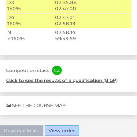
D3
02:35.88
150%
02:47.00
D4
02:47.01
160%
02:58.13
N
02:58.14
> 160%
59:59.59
Competition class:
C2
Click to see the results of a qualification (8 GP)
SEE THE COURSE MAP
Dowload in xls
View order