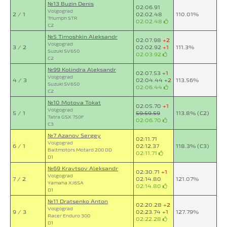
№13 Buzin Denis
02:06.91
Volgograd
2 / 1
02:02.48
110.01%
Triumph STR
02:02.48
C2
№5 Timoshkin Aleksandr
02:07.98
+2
Volgograd
3 / 2
02:02.92
+1
111.3%
Suzuki SV650
02:03.92
C2
№99 Kolindra Aleksandr
02:07.53
+1
Volgograd
4 / 3
02:04.44
+2
113.56%
Suzuki SV650
02:06.44
C2
№10 Motova Tokat
02:05.70
+1
Volgograd
5 / 1
59:59.59
113.8% (C2)
Tatra GSX 750F
02:06.70
C3
№7 Azanov Sergey
02:11.71
Volgograd
6 / 1
02:12.37
118.3% (C3)
Baltmotors Motard 200 DD
02:11.71
D1
№69 Kravtsov Aleksandr
02:30.71
+1
Volgograd
7 / 2
02:14.80
121.07%
Yamaha XJ6SA
02:14.80
D1
№11 Dratsenko Anton
02:20.28
+2
Volgograd
9 / 3
02:23.74
+1
127.79%
Racer Enduro 300
02:22.28
D1