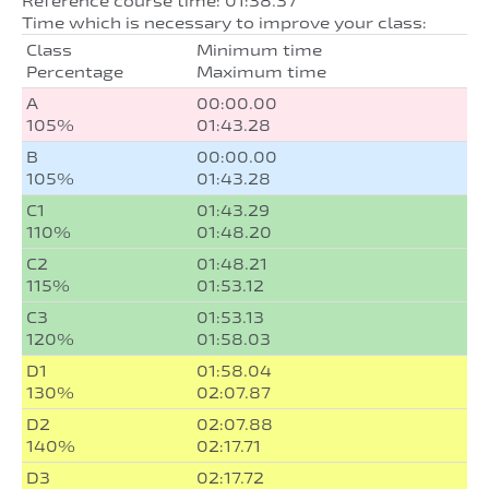
Reference course time: 01:38.37
Time which is necessary to improve your class:
Class
Minimum time
Percentage
Maximum time
A
00:00.00
105%
01:43.28
B
00:00.00
105%
01:43.28
C1
01:43.29
110%
01:48.20
C2
01:48.21
115%
01:53.12
C3
01:53.13
120%
01:58.03
D1
01:58.04
130%
02:07.87
D2
02:07.88
140%
02:17.71
D3
02:17.72