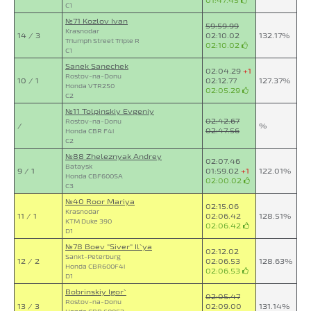
C1
№71 Kozlov Ivan
59:59.99
Krasnodar
14 / 3
02:10.02
132.17%
Triumph Street Triple R
02:10.02
C1
Sanek Sanechek
02:04.29
+1
Rostov-na-Donu
10 / 1
02:12.77
127.37%
Honda VTR250
02:05.29
C2
№11 Tolpinskiy Evgeniy
02:42.67
Rostov-na-Donu
/
%
02:47.56
Honda CBR F4i
C2
№88 Zheleznyak Andrey
02:07.46
Bataysk
9 / 1
01:59.02
+1
122.01%
Honda CBF600SA
02:00.02
C3
№40 Roor Mariya
02:15.06
Krasnodar
11 / 1
02:06.42
128.51%
KTM Duke 390
02:06.42
D1
№78 Boev "Siver" Il`ya
02:12.02
Sankt-Peterburg
12 / 2
02:06.53
128.63%
Honda CBR600F4i
02:06.53
D1
Bobrinskiy Igor`
02:05.47
Rostov-na-Donu
13 / 3
02:09.00
131.14%