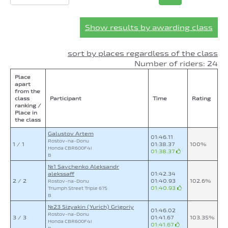
Show results by awarding class
sort by places regardless of the class
Number of riders: 24
Place
apart
from the
class
Participant
Time
Rating
ranking /
Place in
the class
Galustov Artem
01:46.11
Rostov-na-Donu
1 / 1
01:38.37
100%
Honda CBR600F4i
01:38.37
B
№1 Savchenko Aleksandr
alekssaff
01:42.34
2 / 2
01:40.93
102.6%
Rostov-na-Donu
01:40.93
Triumph Street Triple 675
B
№23 Sizyakin (Yurich) Grigoriy
01:46.02
Rostov-na-Donu
3 / 3
01:41.67
103.35%
Honda CBR600F4i
01:41.67