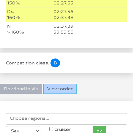
150%
02:27.55
D4
02:27.56
160%
02:37.38
N
02:37.39
> 160%
59:59.59
Competition class:
B
Dowload in xls
View order
cruiser
ok