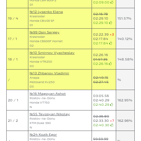
Honda CBR 600F2
02:09.00
D1
№12 Lysenko Elena
02:16.78
Krasnodar
19 / 4
02:29.10
151.57%
Honda CB400 SF
02:29.10
D1
№99 Osin Sergey
02:22.39
+3
Krasnodar
17 / 1
02:17.84
140.12%
Honda CB600F Hornet
02:17.84
D2
№10 Smirnov Vyacheslav
02:26.16
Krasnodar
18 / 1
01:57.35
148.58%
Honda VTR250
02:26.16
D3
№13 Zhbanov Vladimir
02:49.15
Anapa
/
%
02:27.45
Motoland Xv250
D3
№16 Magoyan Ashot
03:05.56
Rostov-na-Donu
20 / 1
02:40.29
162.95%
Honda VT750
02:40.29
N
№55 Tevosyan Nikolay
02:36.80
Rostov-na-Donu
21 / 2
02:33.30
+7
162.96%
KTM Duke 390
02:40.30
N
№24 Kozik Egor
59:59.99
Rostov-na-Donu
/
%