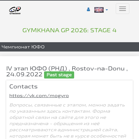
Toggle
naviga
GYMKHANA GP 2026: STAGE 4
Чемпионат ЮФО
IV этап ЮФО (РНД) , Rostov-na-Donu ,
24.09.2022
Past stage
Contacts
https://vk.com/mogyro
Вопросы, связанные с этапом, можно задать
по указанным здесь контактам. Форма
обратной связи на сайте для этого не
предназначена - обращения из неё
рассматриваются администрацией сайта,
которая может быть не в курсе особенностей