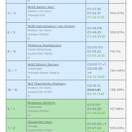
B
№46 Sadov Igor`
01:47.35
Rostov-na-Donu
4 / 4
01:42.31
104.01%
Triumph STR
01:42.31
B
№36 Astvatsatur`yan Artem
01:49.08
Rostov-na-Donu
6 / 5
01:46.25
108.01%
Honda VTR250
01:46.25
B
Petelina Aleksandra
02:00.03
Sankt-Peterburg
8 / 6
01:53.22
115.1%
Suzuki GSX-R600
01:53.22
B
№93 Nikitin Semen
03:00.17
+1
02:08.29
Krasnodar
15 / 7
134.48%
+4
Triumph Street Triple R
02:12.29
B
№3 Tkachenko Aleksey
02:16.13
Rostov-na-Donu
16 / 8
01:54.61
138.39%
Suzuki GSX-R750
02:16.13
B
Bykanov Dmitriy
01:51.97
Krasnodar
5 / 1
01:46.20
107.96%
Honda VTR250
01:46.20
C1
Zhuldybin Igor`
01:50.05
+1
Kaluga
7 / 2
01:47.45
109.23%
Suzuki GSX-R750
01:47.45