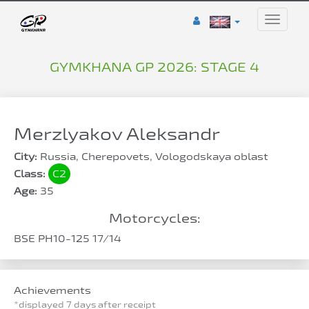
Toggle
naviga
GYMKHANA GP 2026: STAGE 4
Merzlyakov Aleksandr
City:
Russia, Cherepovets, Vologodskaya oblast
Class:
C2
Age:
35
Motorcycles:
BSE PH10-125 17/14
Achievements
*displayed 7 days after receipt