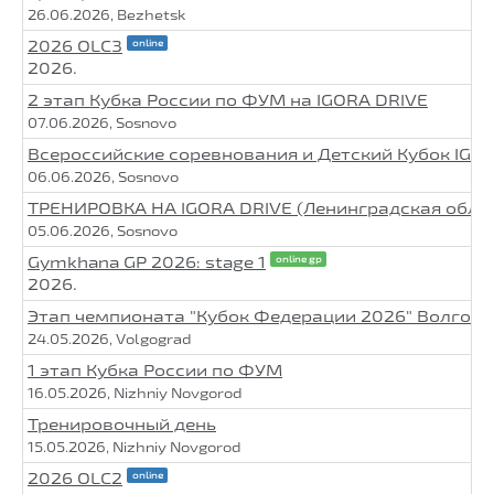
26.06.2026, Bezhetsk
2026 OLC3
online
2026.
2 этап Кубка России по ФУМ на IGORA DRIVE
07.06.2026, Sosnovo
Всероссийские соревнования и Детский Кубок IGO
06.06.2026, Sosnovo
ТРЕНИРОВКА НА IGORA DRIVE (Ленинградская обла
05.06.2026, Sosnovo
Gymkhana GP 2026: stage 1
online gp
2026.
Этап чемпионата "Кубок Федерации 2026" Волгогр
24.05.2026, Volgograd
1 этап Кубка России по ФУМ
16.05.2026, Nizhniy Novgorod
Тренировочный день
15.05.2026, Nizhniy Novgorod
2026 OLC2
online