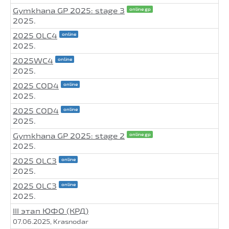
Gymkhana GP 2025: stage 3
online gp
2025.
2025 OLC4
online
2025.
2025WC4
online
2025.
2025 COD4
online
2025.
2025 COD4
online
2025.
Gymkhana GP 2025: stage 2
online gp
2025.
2025 OLC3
online
2025.
2025 OLC3
online
2025.
III этап ЮФО (КРД)
07.06.2025, Krasnodar