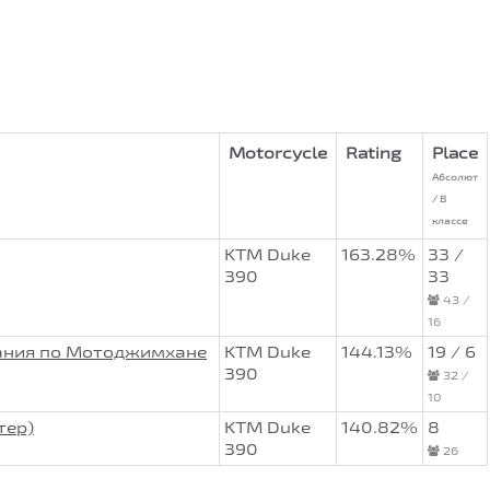
Motorcycle
Rating
Place
Абсолют
/ В
классе
KTM Duke
163.28%
33 /
390
33
43 /
16
ания по Мотоджимхане
KTM Duke
144.13%
19 / 6
390
32 /
10
тер)
KTM Duke
140.82%
8
390
26