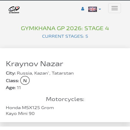
Toggle
naviga
GYMKHANA GP 2026: STAGE 4
CURRENT STAGES: 5
Kraynov Nazar
City:
Russia, Kazan`, Tatarstan
Class:
N
Age:
11
Motorcycles:
Honda MSX125 Grom
Kayo Mini 90