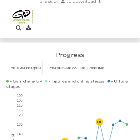
press on
to download it
Progress
ОБЩИЙ ГРАФИК
СРАВНЕНИЕ ONLINE / OFFLINE
- Gymkhana GP
- Figures and online stages
- Offline
stages
100
105
110
115
120
130
140
Rating