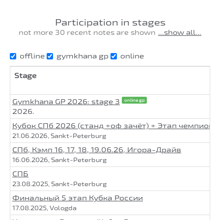
Participation in stages
not more 30 recent notes are shown
...show all...
offline
gymkhana gp
online
Stage
Gymkhana GP 2026: stage 3
online gp
2026.
Кубок СПб 2026 (станд +оф зачёт) + Этап чемпион
21.06.2026, Sankt-Peterburg
СПб, Кэмп 16, 17, 18, 19.06.26, Игора-Драйв
16.06.2026, Sankt-Peterburg
СПБ
23.08.2025, Sankt-Peterburg
Финальный 5 этап Кубка России
17.08.2025, Vologda