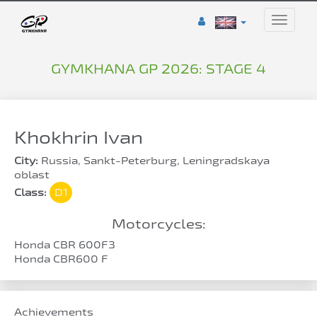
Toggle
naviga
GYMKHANA GP 2026: STAGE 4
Khokhrin Ivan
City:
Russia, Sankt-Peterburg, Leningradskaya
oblast
Class:
D1
Motorcycles:
Honda CBR 600F3
Honda CBR600 F
Achievements