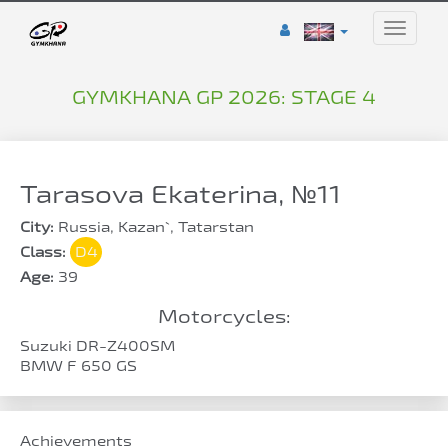
Toggle
naviga
GYMKHANA GP 2026: STAGE 4
Tarasova Ekaterina, №11
City:
Russia, Kazan`, Tatarstan
Class:
D4
Age:
39
Motorcycles:
Suzuki DR-Z400SM
BMW F 650 GS
Achievements