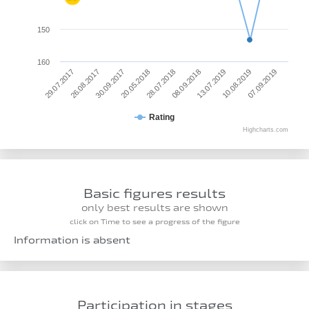
150
160
07.09.2019
20.05.2018
10.08.2019
30.09.2017
13.07.2019
26.08.2017
08.09.2018
29.07.2017
28.07.2018
Rating
Highcharts.com
Basic figures results
only best results are shown
click on Time to see a progress of the figure
Information is absent
Participation in stages