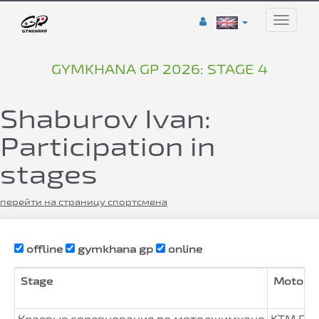
Toggle
naviga
GYMKHANA GP 2026: STAGE 4
Shaburov Ivan:
Participation in
stages
перейти на страницу спортсмена
offline
gymkhana gp
online
Stage
Motorcy
Краевые соревнования по мотоджимхане
KTM Duk